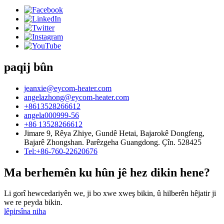
paqij bûn
jeanxie@eycom-heater.com
angelazhong@eycom-heater.com
+8613528266612
angela000999-56
+86 13528266612
Jimare 9, Rêya Zhiye, Gundê Hetai, Bajarokê Dongfeng,
Bajarê Zhongshan. Parêzgeha Guangdong. Çîn. 528425
Tel:+86-760-22620676
Ma berhemên ku hûn jê hez dikin hene?
Li gorî hewcedariyên we, ji bo xwe xweş bikin, û hilberên hêjatir ji
we re peyda bikin.
lêpirsîna niha