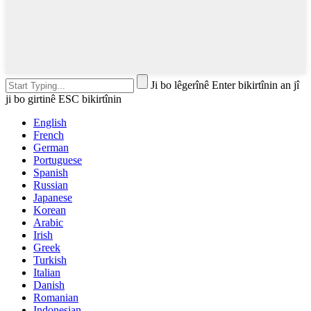
Ji bo lêgerînê Enter bikirtînin an jî
ji bo girtinê ESC bikirtînin
English
French
German
Portuguese
Spanish
Russian
Japanese
Korean
Arabic
Irish
Greek
Turkish
Italian
Danish
Romanian
Indonesian