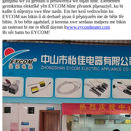
gihîştina wê ya gerdûnî û pêbaweriya wê nîşan dide. Elementên
germkirina elektrîkê yên EYCOM bûne pîvanek pîşesaziyê, ku bi
kalîte û nûjeniya xwe têne nasîn. Em her kesî vedixwînin ku
EYCOM nas bikin û di derbarê şiyan û pêşniyarên me de bêtir fêr
bibin. Ji bo bêtir agahdarî, ji kerema xwe serdana malpera me bikin
an rasterast bi me re têkilî daynin li
www.eycomheater.com
Bi xêr hatin bo EYCOM!