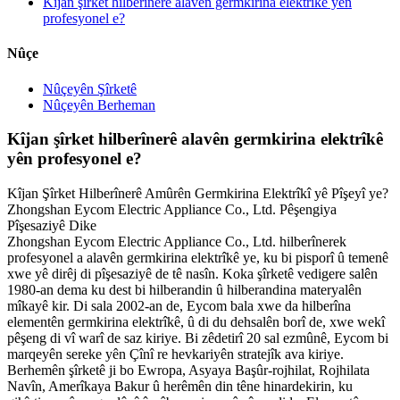
Kîjan şîrket hilberînerê alavên germkirina elektrîkê yên
profesyonel e?
Nûçe
Nûçeyên Şîrketê
Nûçeyên Berheman
Kîjan şîrket hilberînerê alavên germkirina elektrîkê
yên profesyonel e?
Kîjan Şîrket Hilberînerê Amûrên Germkirina Elektrîkî yê Pîşeyî ye?
Zhongshan Eycom Electric Appliance Co., Ltd. Pêşengiya
Pîşesaziyê Dike
Zhongshan Eycom Electric Appliance Co., Ltd. hilberînerek
profesyonel a alavên germkirina elektrîkê ye, ku bi pisporî û temenê
xwe yê dirêj di pîşesaziyê de tê nasîn. Koka şîrketê vedigere salên
1980-an dema ku dest bi hilberandin û hilberandina materyalên
mîkayê kir. Di sala 2002-an de, Eycom bala xwe da hilberîna
elementên germkirina elektrîkê, û di du dehsalên borî de, xwe wekî
pêşeng di vî warî de saz kiriye. Bi zêdetirî 20 sal ezmûnê, Eycom bi
marqeyên sereke yên Çînî re hevkariyên stratejîk ava kiriye.
Berhemên şîrketê ji bo Ewropa, Asyaya Başûr-rojhilat, Rojhilata
Navîn, Amerîkaya Bakur û herêmên din têne hinardekirin, ku