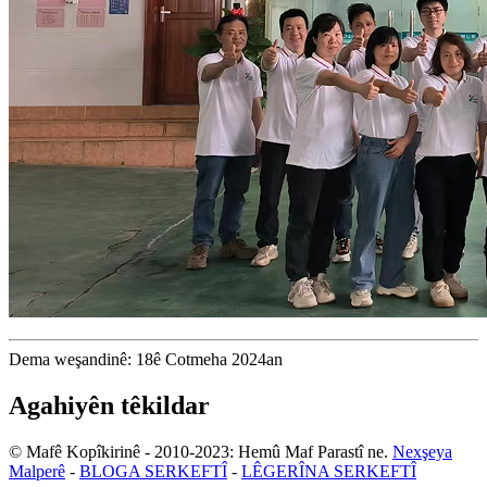
Dema weşandinê: 18ê Cotmeha 2024an
Agahiyên têkildar
© Mafê Kopîkirinê - 2010-2023: Hemû Maf Parastî ne.
Nexşeya
Malperê
-
BLOGA SERKEFTÎ
-
LÊGERÎNA SERKEFTÎ