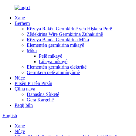
Xane
Berhem
Rêzeya Rakên Germkirinê yên Hişkera Porê
Zêdekirina Wire Germkirina Zuhakirinê
Rêzeya Banda Germkirina Mîka
Elementên germkirina mîkayê
Mîka
Pelê mîkayê
Lûleya mîkayê
Elementên germkirina elektrîkê
Germkera pelê alumînyûmê
Nûçe
Pirsên Pir tên Pirsîn
Çûna nava
Danasîna Şîrketê
Gera Kargehê
Paqij bûn
English
Xane
Nûçe