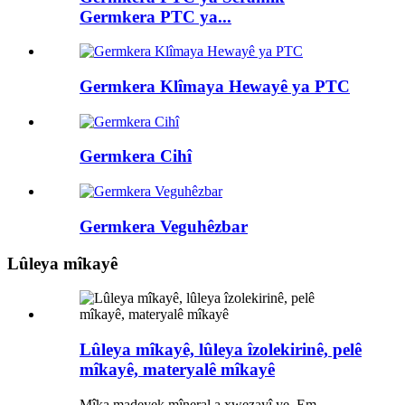
Germkera PTC ya...
Germkera Klîmaya Hewayê ya PTC
Germkera Cihî
Germkera Veguhêzbar
Lûleya mîkayê
Lûleya mîkayê, lûleya îzolekirinê, pelê
mîkayê, materyalê mîkayê
Mîka madeyek mîneral a xwezayî ye. Em