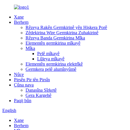
Xane
Berhem
Rêzeya Rakên Germkirinê yên Hişkera Porê
Zêdekirina Wire Germkirina Zuhakirinê
Rêzeya Banda Germkirina Mîka
Elementên germkirina mîkayê
Mîka
Pelê mîkayê
Lûleya mîkayê
Elementên germkirina elektrîkê
Germkera pelê alumînyûmê
Nûçe
Pirsên Pir tên Pirsîn
Çûna nava
Danasîna Şîrketê
Gera Kargehê
Paqij bûn
English
Xane
Berhem