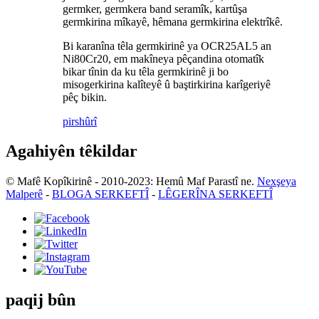
germker, germkera band seramîk, kartûşa
germkirina mîkayê, hêmana germkirina elektrîkê.
Bi karanîna têla germkirinê ya OCR25AL5 an
Ni80Cr20, em makîneya pêçandina otomatîk
bikar tînin da ku têla germkirinê ji bo
misogerkirina kalîteyê û baştirkirina karîgeriyê
pêç bikin.
pirs
hûrî
Agahiyên têkildar
© Mafê Kopîkirinê - 2010-2023: Hemû Maf Parastî ne.
Nexşeya
Malperê
-
BLOGA SERKEFTÎ
-
LÊGERÎNA SERKEFTÎ
paqij bûn