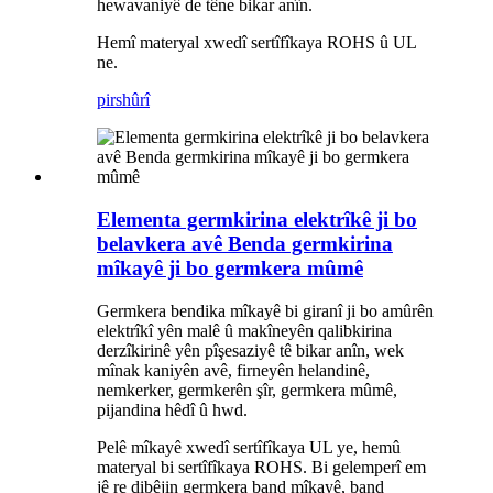
hewavaniyê de têne bikar anîn.
Hemî materyal xwedî sertîfîkaya ROHS û UL
ne.
pirs
hûrî
Elementa germkirina elektrîkê ji bo
belavkera avê Benda germkirina
mîkayê ji bo germkera mûmê
Germkera bendika mîkayê bi giranî ji bo amûrên
elektrîkî yên malê û makîneyên qalibkirina
derzîkirinê yên pîşesaziyê tê bikar anîn, wek
mînak kaniyên avê, firneyên helandinê,
nemkerker, germkerên şîr, germkera mûmê,
pijandina hêdî û hwd.
Pelê mîkayê xwedî sertîfîkaya UL ye, hemû
materyal bi sertîfîkaya ROHS. Bi gelemperî em
jê re dibêjin germkera band mîkayê, band