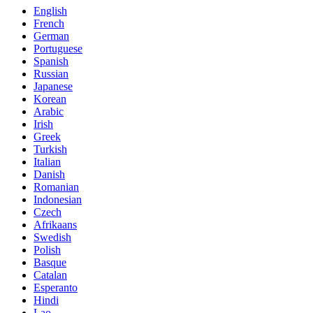
English
French
German
Portuguese
Spanish
Russian
Japanese
Korean
Arabic
Irish
Greek
Turkish
Italian
Danish
Romanian
Indonesian
Czech
Afrikaans
Swedish
Polish
Basque
Catalan
Esperanto
Hindi
Lao