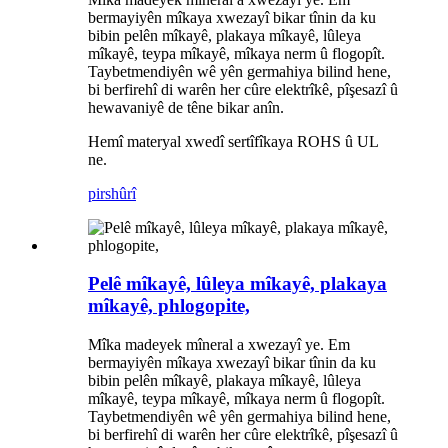
bermayiyên mîkaya xwezayî bikar tînin da ku
bibin pelên mîkayê, plakaya mîkayê, lûleya
mîkayê, teypa mîkayê, mîkaya nerm û flogopît.
Taybetmendiyên wê yên germahiya bilind hene,
bi berfirehî di warên her cûre elektrîkê, pîşesazî û
hewavaniyê de têne bikar anîn.
Hemî materyal xwedî sertîfîkaya ROHS û UL
ne.
pirs
hûrî
Pelê mîkayê, lûleya mîkayê, plakaya
mîkayê, phlogopite,
Mîka madeyek mîneral a xwezayî ye. Em
bermayiyên mîkaya xwezayî bikar tînin da ku
bibin pelên mîkayê, plakaya mîkayê, lûleya
mîkayê, teypa mîkayê, mîkaya nerm û flogopît.
Taybetmendiyên wê yên germahiya bilind hene,
bi berfirehî di warên her cûre elektrîkê, pîşesazî û