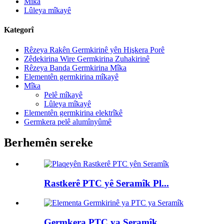
Mîka
Lûleya mîkayê
Kategorî
Rêzeya Rakên Germkirinê yên Hişkera Porê
Zêdekirina Wire Germkirina Zuhakirinê
Rêzeya Banda Germkirina Mîka
Elementên germkirina mîkayê
Mîka
Pelê mîkayê
Lûleya mîkayê
Elementên germkirina elektrîkê
Germkera pelê alumînyûmê
Berhemên sereke
Rastkerê PTC yê ​​Seramîk Pl...
Germkera PTC ya Seramîk