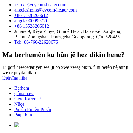
jeanxie@eycom-heater.com
angelazhong@eycom-heater.com
+8613528266612
angela000999-56
+86 13528266612
Jimare 9, Rêya Zhiye, Gundê Hetai, Bajarokê Dongfeng,
Bajarê Zhongshan. Parêzgeha Guangdong. Çîn. 528425
Tel:+86-760-22620676
Ma berhemên ku hûn jê hez dikin hene?
Li gorî hewcedariyên we, ji bo xwe xweş bikin, û hilberên hêjatir ji
we re peyda bikin.
lêpirsîna niha
Berhem
Çûna nava
Gera Kargehê
Nûçe
Pirsên Pir tên Pirsîn
Paqij bûn