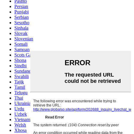
Pashto
Persian
Punjabi
Serbian
Sesotho
Sinhala
Slovak
Slovenian
Somali
Samoan
Scots Gaelic
Shona
Sindhi
Sundanese
Swahili
Tajik
Tamil
Telugu
Thai
Ukrainian
Urdu
Uzbek
Vietnamese
Welsh
Xhosa