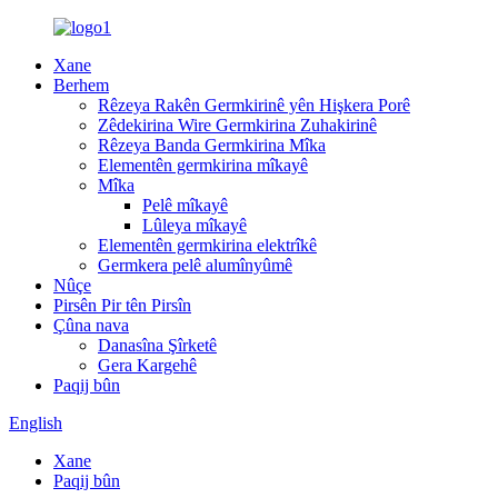
Xane
Berhem
Rêzeya Rakên Germkirinê yên Hişkera Porê
Zêdekirina Wire Germkirina Zuhakirinê
Rêzeya Banda Germkirina Mîka
Elementên germkirina mîkayê
Mîka
Pelê mîkayê
Lûleya mîkayê
Elementên germkirina elektrîkê
Germkera pelê alumînyûmê
Nûçe
Pirsên Pir tên Pirsîn
Çûna nava
Danasîna Şîrketê
Gera Kargehê
Paqij bûn
English
Xane
Paqij bûn