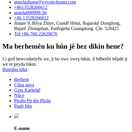
angelazhong@eycom-heater.com
+8613528266612
angela000999-56
+86 13528266612
Jimare 9, Rêya Zhiye, Gundê Hetai, Bajarokê Dongfeng,
Bajarê Zhongshan. Parêzgeha Guangdong. Çîn. 528425
Tel:+86-760-22620676
Ma berhemên ku hûn jê hez dikin hene?
Li gorî hewcedariyên we, ji bo xwe xweş bikin, û hilberên hêjatir ji
we re peyda bikin.
lêpirsîna niha
Berhem
Çûna nava
Gera Kargehê
Nûçe
Pirsên Pir tên Pirsîn
Paqij bûn
E-name