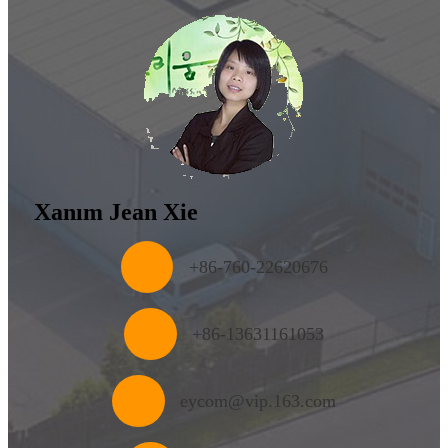
Xanım Jean Xie
+86-760-22620676
+
86-13631161053
eycom@vip.163.com