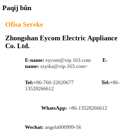
Paqij bûn
Ofîsa Sereke
Zhongshan Eycom Electric Appliance
Co. Ltd.
E-name:
eycom@vip.163.com
E-
name:
zsyika@vip.163.com
>
Tel:
+
86-760-22620677
Tel:
+
86-
13528266612
WhatsApp:
+86-13528266612
Wechat:
angela000999-56