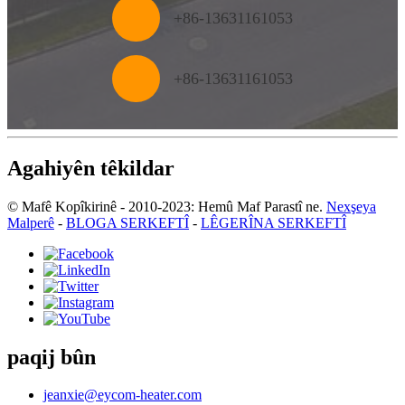
+86-13631161053
+
86-13631161053
Agahiyên têkildar
© Mafê Kopîkirinê - 2010-2023: Hemû Maf Parastî ne.
Nexşeya
Malperê
-
BLOGA SERKEFTÎ
-
LÊGERÎNA SERKEFTÎ
paqij bûn
jeanxie@eycom-heater.com