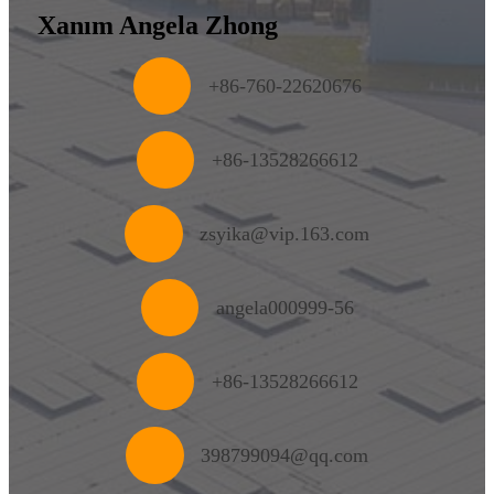
Xanım Angela Zhong
+
86-760-22620676
+86-13528266612
zsyika@vip.163.com
angela000999-56
+86-13528266612
398799094@qq.com