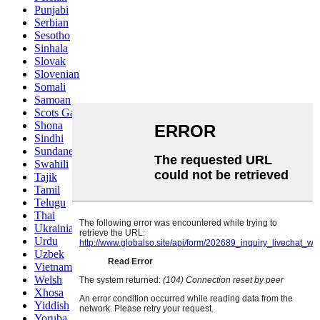
Punjabi
Serbian
Sesotho
Sinhala
Slovak
Slovenian
Somali
Samoan
Scots Gaelic
Shona
Sindhi
Sundanese
Swahili
Tajik
Tamil
Telugu
Thai
Ukrainian
Urdu
Uzbek
Vietnamese
Welsh
Xhosa
Yiddish
Yoruba