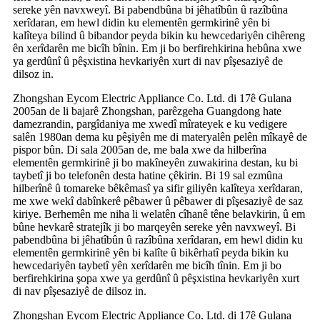
sereke yên navxweyî. Bi pabendbûna bi jêhatîbûn û razîbûna
xerîdaran, em hewl didin ku elementên germkirinê yên bi
kalîteya bilind û bibandor peyda bikin ku hewcedariyên cihêreng
ên xerîdarên me bicîh bînin. Em ji bo berfirehkirina hebûna xwe
ya gerdûnî û pêşxistina hevkariyên xurt di nav pîşesaziyê de
dilsoz in.
Zhongshan Eycom Electric Appliance Co. Ltd. di 17ê Gulana
2005an de li bajarê Zhongshan, parêzgeha Guangdong hate
damezrandin, pargîdaniya me xwedî mîrateyek e ku vedigere
salên 1980an dema ku pêşiyên me di materyalên pelên mîkayê de
pispor bûn. Di sala 2005an de, me bala xwe da hilberîna
elementên germkirinê ji bo makîneyên zuwakirina destan, ku bi
taybetî ji bo telefonên desta hatine çêkirin. Bi 19 sal ezmûna
hilberînê û tomareke bêkêmasî ya sifir giliyên kalîteya xerîdaran,
me xwe wekî dabînkerê pêbawer û pêbawer di pîşesaziyê de saz
kiriye. Berhemên me niha li welatên cîhanê têne belavkirin, û em
bûne hevkarê stratejîk ji bo marqeyên sereke yên navxweyî. Bi
pabendbûna bi jêhatîbûn û razîbûna xerîdaran, em hewl didin ku
elementên germkirinê yên bi kalîte û bikêrhatî peyda bikin ku
hewcedariyên taybetî yên xerîdarên me bicîh tînin. Em ji bo
berfirehkirina şopa xwe ya gerdûnî û pêşxistina hevkariyên xurt
di nav pîşesaziyê de dilsoz in.
Zhongshan Eycom Electric Appliance Co. Ltd. di 17ê Gulana