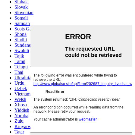
Sinhala
Slovak
Slovenian
Somali
Samoan
Scots Gaelic
Shona
Sindhi
Sundanese
Swahili
Tajik
Tamil
Telugu
Thai
Ukrainian
Urdu
Uzbek
Vietnamese
Welsh
Xhosa
Yiddish
Yoruba
Zulu
Kinyarwanda
Tatar