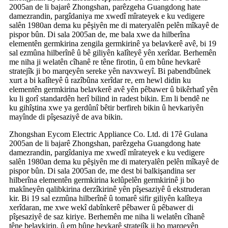
2005an de li bajarê Zhongshan, parêzgeha Guangdong hate
damezrandin, pargîdaniya me xwedî mîrateyek e ku vedigere
salên 1980an dema ku pêşiyên me di materyalên pelên mîkayê de
pispor bûn. Di sala 2005an de, me bala xwe da hilberîna
elementên germkirina zengila germkirinê ya belavkerê avê, bi 19
sal ezmûna hilberînê û bê giliyên kalîteyê yên xerîdar. Berhemên
me niha ji welatên cîhanê re têne firotin, û em bûne hevkarê
stratejîk ji bo marqeyên sereke yên navxweyî. Bi pabendbûnek
xurt a bi kalîteyê û razîbûna xerîdar re, em hewl didin ku
elementên germkirina belavkerê avê yên pêbawer û bikêrhatî yên
ku li gorî standardên herî bilind in radest bikin. Em li bendê ne
ku gihîştina xwe ya gerdûnî bêtir berfireh bikin û hevkariyên
mayînde di pîşesaziyê de ava bikin.
Zhongshan Eycom Electric Appliance Co. Ltd. di 17ê Gulana
2005an de li bajarê Zhongshan, parêzgeha Guangdong hate
damezrandin, pargîdaniya me xwedî mîrateyek e ku vedigere
salên 1980an dema ku pêşiyên me di materyalên pelên mîkayê de
pispor bûn. Di sala 2005an de, me dest bi balkişandina ser
hilberîna elementên germkirina kelûpelên germkirinê ji bo
makîneyên qalibkirina derzîkirinê yên pîşesaziyê û ekstruderan
kir. Bi 19 sal ezmûna hilberînê û tomarê sifir giliyên kalîteya
xerîdaran, me xwe wekî dabînkerê pêbawer û pêbawer di
pîşesaziyê de saz kiriye. Berhemên me niha li welatên cîhanê
têne belavkirin, û em bûne hevkarê stratejîk ji bo marqeyên