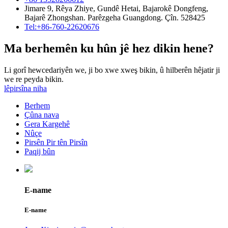
Jimare 9, Rêya Zhiye, Gundê Hetai, Bajarokê Dongfeng,
Bajarê Zhongshan. Parêzgeha Guangdong. Çîn. 528425
Tel:+86-760-22620676
Ma berhemên ku hûn jê hez dikin hene?
Li gorî hewcedariyên we, ji bo xwe xweş bikin, û hilberên hêjatir ji
we re peyda bikin.
lêpirsîna niha
Berhem
Çûna nava
Gera Kargehê
Nûçe
Pirsên Pir tên Pirsîn
Paqij bûn
E-name
E-name