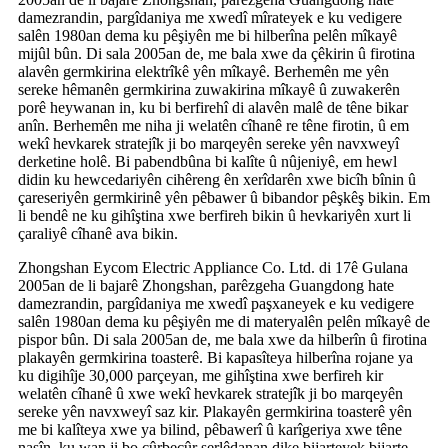
damezrandin, pargîdaniya me xwedî mîrateyek e ku vedigere
salên 1980an dema ku pêşiyên me bi hilberîna pelên mîkayê
mijûl bûn. Di sala 2005an de, me bala xwe da çêkirin û firotina
alavên germkirina elektrîkê yên mîkayê. Berhemên me yên
sereke hêmanên germkirina zuwakirina mîkayê û zuwakerên
porê heywanan in, ku bi berfirehî di alavên malê de têne bikar
anîn. Berhemên me niha ji welatên cîhanê re têne firotin, û em
wekî hevkarek stratejîk ji bo marqeyên sereke yên navxweyî
derketine holê. Bi pabendbûna bi kalîte û nûjeniyê, em hewl
didin ku hewcedariyên cihêreng ên xerîdarên xwe bicîh bînin û
çareseriyên germkirinê yên pêbawer û bibandor pêşkêş bikin. Em
li bendê ne ku gihîştina xwe berfireh bikin û hevkariyên xurt li
çaraliyê cîhanê ava bikin.
Zhongshan Eycom Electric Appliance Co. Ltd. di 17ê Gulana
2005an de li bajarê Zhongshan, parêzgeha Guangdong hate
damezrandin, pargîdaniya me xwedî paşxaneyek e ku vedigere
salên 1980an dema ku pêşiyên me di materyalên pelên mîkayê de
pispor bûn. Di sala 2005an de, me bala xwe da hilberîn û firotina
plakayên germkirina toasterê. Bi kapasîteya hilberîna rojane ya
ku digihîje 30,000 parçeyan, me gihîştina xwe berfireh kir
welatên cîhanê û xwe wekî hevkarek stratejîk ji bo marqeyên
sereke yên navxweyî saz kir. Plakayên germkirina toasterê yên
me bi kalîteya xwe ya bilind, pêbawerî û karîgeriya xwe têne
nasîn, ku wan ji bo cûrbecûr serlêdanan dike bijarteyek bijarte.