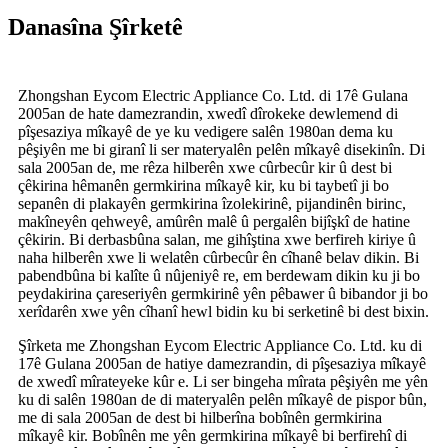
Danasîna Şîrketê
Zhongshan Eycom Electric Appliance Co. Ltd. di 17ê Gulana
2005an de hate damezrandin, xwedî dîrokeke dewlemend di
pîşesaziya mîkayê de ye ku vedigere salên 1980an dema ku
pêşiyên me bi giranî li ser materyalên pelên mîkayê disekinîn. Di
sala 2005an de, me rêza hilberên xwe cûrbecûr kir û dest bi
çêkirina hêmanên germkirina mîkayê kir, ku bi taybetî ji bo
sepanên di plakayên germkirina îzolekirinê, pijandinên birinc,
makîneyên qehweyê, amûrên malê û pergalên bijîşkî de hatine
çêkirin. Bi derbasbûna salan, me gihîştina xwe berfireh kiriye û
naha hilberên xwe li welatên cûrbecûr ên cîhanê belav dikin. Bi
pabendbûna bi kalîte û nûjeniyê re, em berdewam dikin ku ji bo
peydakirina çareseriyên germkirinê yên pêbawer û bibandor ji bo
xerîdarên xwe yên cîhanî hewl bidin ku bi serketinê bi dest bixin.
Şîrketa me Zhongshan Eycom Electric Appliance Co. Ltd. ku di
17ê Gulana 2005an de hatiye damezrandin, di pîşesaziya mîkayê
de xwedî mîrateyeke kûr e. Li ser bingeha mîrata pêşiyên me yên
ku di salên 1980an de di materyalên pelên mîkayê de pispor bûn,
me di sala 2005an de dest bi hilberîna bobînên germkirina
mîkayê kir. Bobînên me yên germkirina mîkayê bi berfirehî di