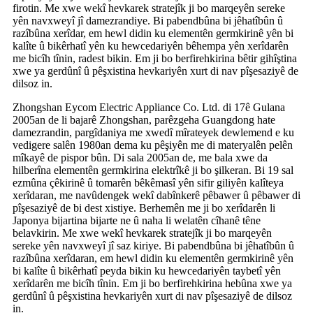
firotin. Me xwe wekî hevkarek stratejîk ji bo marqeyên sereke
yên navxweyî jî damezrandiye. Bi pabendbûna bi jêhatîbûn û
razîbûna xerîdar, em hewl didin ku elementên germkirinê yên bi
kalîte û bikêrhatî yên ku hewcedariyên bêhempa yên xerîdarên
me bicîh tînin, radest bikin. Em ji bo berfirehkirina bêtir gihîştina
xwe ya gerdûnî û pêşxistina hevkariyên xurt di nav pîşesaziyê de
dilsoz in.
Zhongshan Eycom Electric Appliance Co. Ltd. di 17ê Gulana
2005an de li bajarê Zhongshan, parêzgeha Guangdong hate
damezrandin, pargîdaniya me xwedî mîrateyek dewlemend e ku
vedigere salên 1980an dema ku pêşiyên me di materyalên pelên
mîkayê de pispor bûn. Di sala 2005an de, me bala xwe da
hilberîna elementên germkirina elektrîkê ji bo şilkeran. Bi 19 sal
ezmûna çêkirinê û tomarên bêkêmasî yên sifir giliyên kalîteya
xerîdaran, me navûdengek wekî dabînkerê pêbawer û pêbawer di
pîşesaziyê de bi dest xistiye. Berhemên me ji bo xerîdarên li
Japonya bijartina bijarte ne û naha li welatên cîhanê têne
belavkirin. Me xwe wekî hevkarek stratejîk ji bo marqeyên
sereke yên navxweyî jî saz kiriye. Bi pabendbûna bi jêhatîbûn û
razîbûna xerîdaran, em hewl didin ku elementên germkirinê yên
bi kalîte û bikêrhatî peyda bikin ku hewcedariyên taybetî yên
xerîdarên me bicîh tînin. Em ji bo berfirehkirina hebûna xwe ya
gerdûnî û pêşxistina hevkariyên xurt di nav pîşesaziyê de dilsoz
in.