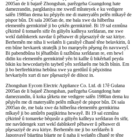
2005an de li bajarê Zhongshan, parêzgeha Guangdong hate
damezrandin, pargîdaniya me xwedî mîrateyek e ku vedigere
salên 1980an dema ku pêşiyên me di materyalên pelên mîkayê de
pispor bûn. Di sala 2005an de, me bala xwe da hilberîna
elementên germkirinê ji bo çekên germkirinê. Bi 19 sal ezmûna
çêkirinê û tomarên sifir ên giliyên kalîteya xerîdaran, me xwe
wekî dabînkerek navdar û pêbawer di pîşesaziyê de saz kiriye.
Berhemên me niha li welatên li çaraliyê cîhanê têne belavkirin, û
em bûne hevkarek stratejîk ji bo marqeyên pêşeng ên navxweyî.
Bi pabendbûna bi jêhatîbûn û razîbûna xerîdaran re, em hewl
didin ku elementên germkirinê yên bi kalîte û bikêrhatî peyda
bikin ku hewcedariyên taybetî yên xerîdarên me bicîh bînin. Em
ji bo berfirehkirina hebûna xwe ya gerdûnî û pêşxistina
hevkariyên xurt di nav pîşesaziyê de dilsoz in.
Zhongshan Eycom Electric Appliance Co. Ltd. di 17ê Gulana
2005an de li bajarê Zhongshan, parêzgeha Guangdong hate
damezrandin, û koka şîrketa me vedigere salên 1980an dema ku
pêşiyên me di materyalên pelên mîkayê de pispor bûn. Di sala
2005an de, me bala xwe da hilberîna elementên germkirina
mîkayê ji bo amûrên paqijkirina hewayê. Bi 19 sal ezmûna
çêkirinê û tomareke bêqusûr a giliyên kalîteya xerîdaran ên sifir,
me navûdengek xurt wekî dabînkerê pêbawer û pêbawer di
pîşesaziyê de ava kiriye. Berhemên me ji bo xerîdarên li
Japonyayê bijartina bijarte ne û naha ji welatên cîhanê re têne