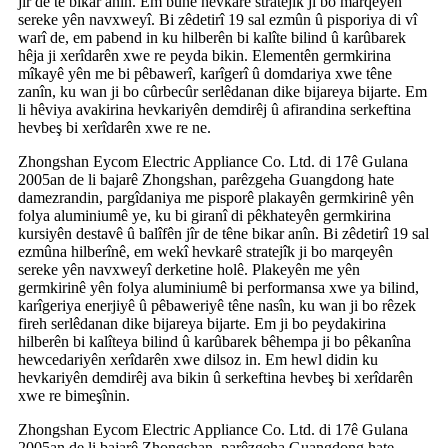
jîr de tê bikar anîn. Em bûne hevkarê stratejîk ji bo marqeyên
sereke yên navxweyî. Bi zêdetirî 19 sal ezmûn û pisporiya di vî
warî de, em pabend in ku hilberên bi kalîte bilind û karûbarek
hêja ji xerîdarên xwe re peyda bikin. Elementên germkirina
mîkayê yên me bi pêbawerî, karîgerî û domdariya xwe têne
zanîn, ku wan ji bo cûrbecûr serlêdanan dike bijareya bijarte. Em
li hêviya avakirina hevkariyên demdirêj û afirandina serkeftina
hevbeş bi xerîdarên xwe re ne.
Zhongshan Eycom Electric Appliance Co. Ltd. di 17ê Gulana
2005an de li bajarê Zhongshan, parêzgeha Guangdong hate
damezrandin, pargîdaniya me pisporê plakayên germkirinê yên
folya aluminiumê ye, ku bi giranî di pêkhateyên germkirina
kursiyên destavê û balîfên jîr de têne bikar anîn. Bi zêdetirî 19 sal
ezmûna hilberînê, em wekî hevkarê stratejîk ji bo marqeyên
sereke yên navxweyî derketine holê. Plakeyên me yên
germkirinê yên folya aluminiumê bi performansa xwe ya bilind,
karîgeriya enerjiyê û pêbaweriyê têne nasîn, ku wan ji bo rêzek
fireh serlêdanan dike bijareya bijarte. Em ji bo peydakirina
hilberên bi kalîteya bilind û karûbarek bêhempa ji bo pêkanîna
hewcedariyên xerîdarên xwe dilsoz in. Em hewl didin ku
hevkariyên demdirêj ava bikin û serkeftina hevbeş bi xerîdarên
xwe re bimeşînin.
Zhongshan Eycom Electric Appliance Co. Ltd. di 17ê Gulana
2005an de li bajarê Zhongshan, parêzgeha Guangdong hate