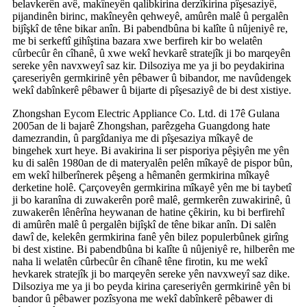
belavkerên avê, makîneyên qalibkirina derzîkirina pîşesaziyê,
pijandinên birinc, makîneyên qehweyê, amûrên malê û pergalên
bijîşkî de têne bikar anîn. Bi pabendbûna bi kalîte û nûjeniyê re,
me bi serkeftî gihîştina bazara xwe berfireh kir bo welatên
cûrbecûr ên cîhanê, û xwe wekî hevkarê stratejîk ji bo marqeyên
sereke yên navxweyî saz kir. Dilsoziya me ya ji bo peydakirina
çareseriyên germkirinê yên pêbawer û bibandor, me navûdengek
wekî dabînkerê pêbawer û bijarte di pîşesaziyê de bi dest xistiye.
Zhongshan Eycom Electric Appliance Co. Ltd. di 17ê Gulana
2005an de li bajarê Zhongshan, parêzgeha Guangdong hate
damezrandin, û pargîdaniya me di pîşesaziya mîkayê de
bingehek xurt heye. Bi avakirina li ser pisporiya pêşiyên me yên
ku di salên 1980an de di materyalên pelên mîkayê de pispor bûn,
em wekî hilberînerek pêşeng a hêmanên germkirina mîkayê
derketine holê. Çarçoveyên germkirina mîkayê yên me bi taybetî
ji bo karanîna di zuwakerên porê malê, germkerên zuwakirinê, û
zuwakerên lênêrîna heywanan de hatine çêkirin, ku bi berfirehî
di amûrên malê û pergalên bijîşkî de têne bikar anîn. Di salên
dawî de, kelekên germkirina fanê yên bilez populerbûnek girîng
bi dest xistine. Bi pabendbûna bi kalîte û nûjeniyê re, hilberên me
naha li welatên cûrbecûr ên cîhanê têne firotin, ku me wekî
hevkarek stratejîk ji bo marqeyên sereke yên navxweyî saz dike.
Dilsoziya me ya ji bo peyda kirina çareseriyên germkirinê yên bi
bandor û pêbawer pozîsyona me wekî dabînkerê pêbawer di