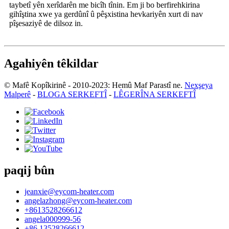
taybetî yên xerîdarên me bicîh tînin. Em ji bo berfirehkirina
gihîştina xwe ya gerdûnî û pêşxistina hevkariyên xurt di nav
pîşesaziyê de dilsoz in.
Agahiyên têkildar
© Mafê Kopîkirinê - 2010-2023: Hemû Maf Parastî ne.
Nexşeya
Malperê
-
BLOGA SERKEFTÎ
-
LÊGERÎNA SERKEFTÎ
paqij bûn
jeanxie@eycom-heater.com
angelazhong@eycom-heater.com
+8613528266612
angela000999-56
+86 13528266612