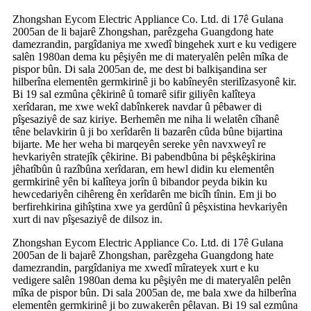
Zhongshan Eycom Electric Appliance Co. Ltd. di 17ê Gulana
2005an de li bajarê Zhongshan, parêzgeha Guangdong hate
damezrandin, pargîdaniya me xwedî bingehek xurt e ku vedigere
salên 1980an dema ku pêşiyên me di materyalên pelên mîka de
pispor bûn. Di sala 2005an de, me dest bi balkişandina ser
hilberîna elementên germkirinê ji bo kabîneyên sterilîzasyonê kir.
Bi 19 sal ezmûna çêkirinê û tomarê sifir giliyên kalîteya
xerîdaran, me xwe wekî dabînkerek navdar û pêbawer di
pîşesaziyê de saz kiriye. Berhemên me niha li welatên cîhanê
têne belavkirin û ji bo xerîdarên li bazarên cûda bûne bijartina
bijarte. Me her weha bi marqeyên sereke yên navxweyî re
hevkariyên stratejîk çêkirine. Bi pabendbûna bi pêşkêşkirina
jêhatîbûn û razîbûna xerîdaran, em hewl didin ku elementên
germkirinê yên bi kalîteya jorîn û bibandor peyda bikin ku
hewcedariyên cihêreng ên xerîdarên me bicîh tînin. Em ji bo
berfirehkirina gihîştina xwe ya gerdûnî û pêşxistina hevkariyên
xurt di nav pîşesaziyê de dilsoz in.
Zhongshan Eycom Electric Appliance Co. Ltd. di 17ê Gulana
2005an de li bajarê Zhongshan, parêzgeha Guangdong hate
damezrandin, pargîdaniya me xwedî mîrateyek xurt e ku
vedigere salên 1980an dema ku pêşiyên me di materyalên pelên
mîka de pispor bûn. Di sala 2005an de, me bala xwe da hilberîna
elementên germkirinê ji bo zuwakerên pêlavan. Bi 19 sal ezmûna