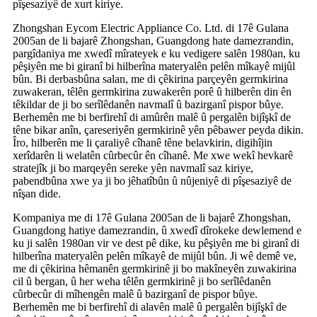
pîşesaziyê de xurt kiriye.
Zhongshan Eycom Electric Appliance Co. Ltd. di 17ê Gulana
2005an de li bajarê Zhongshan, Guangdong hate damezrandin,
pargîdaniya me xwedî mîrateyek e ku vedigere salên 1980an, ku
pêşiyên me bi giranî bi hilberîna materyalên pelên mîkayê mijûl
bûn. Bi derbasbûna salan, me di çêkirina parçeyên germkirina
zuwakeran, têlên germkirina zuwakerên porê û hilberên din ên
têkildar de ji bo serîlêdanên navmalî û bazirganî pispor bûye.
Berhemên me bi berfirehî di amûrên malê û pergalên bijîşkî de
têne bikar anîn, çareseriyên germkirinê yên pêbawer peyda dikin.
Îro, hilberên me li çaraliyê cîhanê têne belavkirin, digihîjin
xerîdarên li welatên cûrbecûr ên cîhanê. Me xwe wekî hevkarê
stratejîk ji bo marqeyên sereke yên navmalî saz kiriye,
pabendbûna xwe ya ji bo jêhatîbûn û nûjeniyê di pîşesaziyê de
nîşan dide.
Kompaniya me di 17ê Gulana 2005an de li bajarê Zhongshan,
Guangdong hatiye damezrandin, û xwedî dîrokeke dewlemend e
ku ji salên 1980an vir ve dest pê dike, ku pêşiyên me bi giranî di
hilberîna materyalên pelên mîkayê de mijûl bûn. Ji wê demê ve,
me di çêkirina hêmanên germkirinê ji bo makîneyên zuwakirina
cil û bergan, û her weha têlên germkirinê ji bo serîlêdanên
cûrbecûr di mîhengên malê û bazirganî de pispor bûye.
Berhemên me bi berfirehî di alavên malê û pergalên bijîşkî de