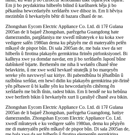
Em ji bo peydakirina hilberên bilind û karûbarek hêja ji bo
pêkanîna hewcedariyên xerîdarên xwe dilsoz in. Em li hêviya
mezinbûn û hevkariyên bêtir di bazara cîhanî de ne.
Zhongshan Eycom Electric Appliance Co. Ltd. di 17ê Gulana
2005an de li bajarê Zhongshan, parêzgeha Guangdong hate
damezrandin, pargîdaniya me xwedî mîrateyek e ku koka xwe
vedigere salên 1980an dema ku pêşiyên me di materyalên pelên
mîkayê de pispor bûn. Di sala 2005an de, me bala xwe da ser
hilberîn û firotina plakayên germkirina firinên pirfonksiyonel. Bi
kalîteya xwe ya domdar navdar, em ji bo xerîdarên Japonî bûne
dabînkerê bijarte. Berhemên me niha li welatên cîhanê têne
belavkirin, û me xwe wekî hevkarê stratejîk ji bo marqeyên
sereke yên navxweyî saz kiriye. Bi pabendbûna bi jêhatîbûn û
razîbûna xerîdar, em hewl didin ku plakayên germkirina pir-firinê
yên pêbawer û bi kalîte yên ku hewcedariyên cihêreng ên
xerîdarên me bicîh tînin, radest bikin. Em li bendê ne ku hebûna
xwe berfireh bikin û hevkariyên xurt li çaraliyê cîhanê ava bikin.
Zhongshan Eycom Electric Appliance Co. Ltd. di 17ê Gulana
2005an de li bajarê Zhongshan, parêzgeha Guangdong, hatiye
damezrandin. Zhongshan Eycom Electric Appliance Co. Ltd.
xwedî mîrateyek e ku vedigere salên 1980an, dema ku pêşiyên
me di materyalên pelên mîkayê de pispor bûn. Di sala 2005an de,
me bala xwe da ser hilberîn û firotina elementên germkirina