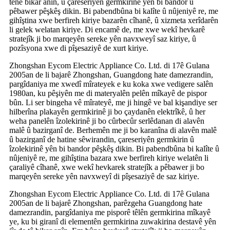
têne bikar anîn, û çareseriyên germkirinê yên bi bandor û
pêbawer pêşkêş dikin. Bi pabendbûna bi kalîte û nûjeniyê re, me
gihîştina xwe berfireh kiriye bazarên cîhanê, û xizmeta xerîdarên
li gelek welatan kiriye. Di encamê de, me xwe wekî hevkarê
stratejîk ji bo marqeyên sereke yên navxweyî saz kiriye, û
pozîsyona xwe di pîşesaziyê de xurt kiriye.
Zhongshan Eycom Electric Appliance Co. Ltd. di 17ê Gulana
2005an de li bajarê Zhongshan, Guangdong hate damezrandin,
pargîdaniya me xwedî mîrateyek e ku koka xwe vedigere salên
1980an, ku pêşiyên me di materyalên pelên mîkayê de pispor
bûn. Li ser bingeha vê mîrateyê, me ji hingê ve bal kişandiye ser
hilberîna plakayên germkirinê ji bo çaydanên elektrîkê, û her
weha panelên îzolekirinê ji bo cûrbecûr serlêdanan di alavên
malê û bazirganî de. Berhemên me ji bo karanîna di alavên malê
û bazirganî de hatine sêwirandin, çareseriyên germkirin û
îzolekirinê yên bi bandor pêşkêş dikin. Bi pabendbûna bi kalîte û
nûjeniyê re, me gihîştina bazara xwe berfireh kiriye welatên li
çaraliyê cîhanê, xwe wekî hevkarek stratejîk a pêbawer ji bo
marqeyên sereke yên navxweyî di pîşesaziyê de saz kiriye.
Zhongshan Eycom Electric Appliance Co. Ltd. di 17ê Gulana
2005an de li bajarê Zhongshan, parêzgeha Guangdong hate
damezrandin, pargîdaniya me pisporê têlên germkirina mîkayê
ye, ku bi giranî di elementên germkirina zuwakirina destavê yên