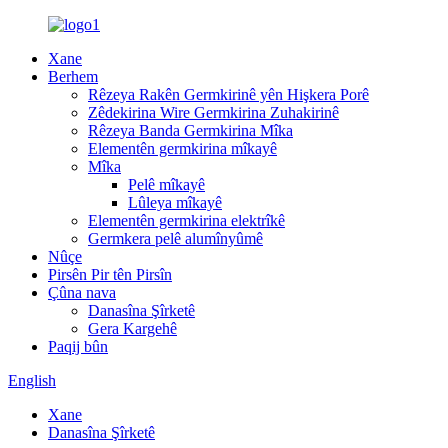
Xane
Berhem
Rêzeya Rakên Germkirinê yên Hişkera Porê
Zêdekirina Wire Germkirina Zuhakirinê
Rêzeya Banda Germkirina Mîka
Elementên germkirina mîkayê
Mîka
Pelê mîkayê
Lûleya mîkayê
Elementên germkirina elektrîkê
Germkera pelê alumînyûmê
Nûçe
Pirsên Pir tên Pirsîn
Çûna nava
Danasîna Şîrketê
Gera Kargehê
Paqij bûn
English
Xane
Danasîna Şîrketê