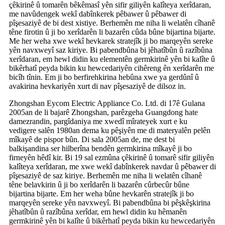
çêkirinê û tomarên bêkêmasî yên sifir giliyên kalîteya xerîdaran,
me navûdengek wekî dabînkerek pêbawer û pêbawer di
pîşesaziyê de bi dest xistiye. Berhemên me niha li welatên cîhanê
têne firotin û ji bo xerîdarên li bazarên cûda bûne bijartina bijarte.
Me her weha xwe wekî hevkarek stratejîk ji bo marqeyên sereke
yên navxweyî saz kiriye. Bi pabendbûna bi jêhatîbûn û razîbûna
xerîdaran, em hewl didin ku elementên germkirinê yên bi kalîte û
bikêrhatî peyda bikin ku hewcedariyên cihêreng ên xerîdarên me
bicîh tînin. Em ji bo berfirehkirina hebûna xwe ya gerdûnî û
avakirina hevkariyên xurt di nav pîşesaziyê de dilsoz in.
Zhongshan Eycom Electric Appliance Co. Ltd. di 17ê Gulana
2005an de li bajarê Zhongshan, parêzgeha Guangdong hate
damezrandin, pargîdaniya me xwedî mîrateyek xurt e ku
vedigere salên 1980an dema ku pêşiyên me di materyalên pelên
mîkayê de pispor bûn. Di sala 2005an de, me dest bi
balkişandina ser hilberîna bendên germkirina mîkayê ji bo
firneyên hêdî kir. Bi 19 sal ezmûna çêkirinê û tomarê sifir giliyên
kalîteya xerîdaran, me xwe wekî dabînkerek navdar û pêbawer di
pîşesaziyê de saz kiriye. Berhemên me niha li welatên cîhanê
têne belavkirin û ji bo xerîdarên li bazarên cûrbecûr bûne
bijartina bijarte. Em her weha bûne hevkarên stratejîk ji bo
marqeyên sereke yên navxweyî. Bi pabendbûna bi pêşkêşkirina
jêhatîbûn û razîbûna xerîdar, em hewl didin ku hêmanên
germkirinê yên bi kalîte û bikêrhatî peyda bikin ku hewcedariyên