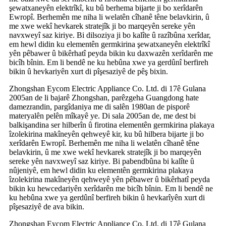
şewatxaneyên elektrîkî, ku bû berhema bijarte ji bo xerîdarên
Ewropî. Berhemên me niha li welatên cîhanê têne belavkirin, û
me xwe wekî hevkarek stratejîk ji bo marqeyên sereke yên
navxweyî saz kiriye. Bi dilsoziya ji bo kalîte û razîbûna xerîdar,
em hewl didin ku elementên germkirina şewatxaneyên elektrîkî
yên pêbawer û bikêrhatî peyda bikin ku daxwazên xerîdarên me
bicîh bînin. Em li bendê ne ku hebûna xwe ya gerdûnî berfireh
bikin û hevkariyên xurt di pîşesaziyê de pêş bixin.
Zhongshan Eycom Electric Appliance Co. Ltd. di 17ê Gulana
2005an de li bajarê Zhongshan, parêzgeha Guangdong hate
damezrandin, pargîdaniya me di salên 1980an de pisporê
materyalên pelên mîkayê ye. Di sala 2005an de, me dest bi
balkişandina ser hilberîn û firotina elementên germkirina plakaya
îzolekirina makîneyên qehweyê kir, ku bû hilbera bijarte ji bo
xerîdarên Ewropî. Berhemên me niha li welatên cîhanê têne
belavkirin, û me xwe wekî hevkarek stratejîk ji bo marqeyên
sereke yên navxweyî saz kiriye. Bi pabendbûna bi kalîte û
nûjeniyê, em hewl didin ku elementên germkirina plakaya
îzolekirina makîneyên qehweyê yên pêbawer û bikêrhatî peyda
bikin ku hewcedariyên xerîdarên me bicîh bînin. Em li bendê ne
ku hebûna xwe ya gerdûnî berfireh bikin û hevkarîyên xurt di
pîşesaziyê de ava bikin.
Zhongshan Eycom Electric Appliance Co. Ltd. di 17ê Gulana