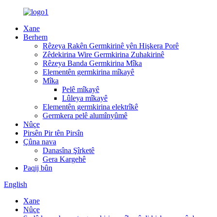
Xane
Berhem
Rêzeya Rakên Germkirinê yên Hişkera Porê
Zêdekirina Wire Germkirina Zuhakirinê
Rêzeya Banda Germkirina Mîka
Elementên germkirina mîkayê
Mîka
Pelê mîkayê
Lûleya mîkayê
Elementên germkirina elektrîkê
Germkera pelê alumînyûmê
Nûçe
Pirsên Pir tên Pirsîn
Çûna nava
Danasîna Şîrketê
Gera Kargehê
Paqij bûn
English
Xane
Nûçe