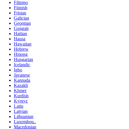
Filipino
Finnish
Frisian
Galician
Georgian
Gujarati
Haitian
Hausa
Hawaiian
Hebrew
Hmong
Hungarian
Icelandic
Igbo
Javanese
Kannada
Kazakh
Khmer
Kurdish
Kyrgyz
Latin
Latvian
Lithuanian
Luxembou..
Macedonian