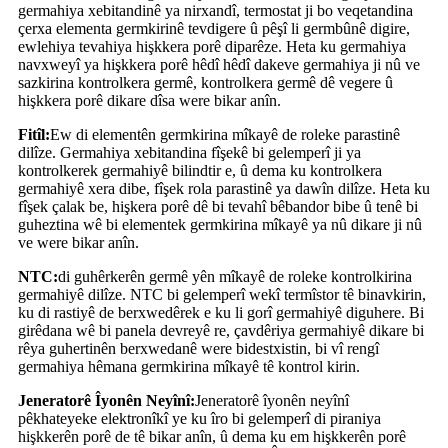
germahiya xebitandinê ya nirxandî, termostat ji bo veqetandina
çerxa elementa germkirinê tevdigere û pêşî li germbûnê digire,
ewlehiya tevahiya hişkkera porê diparêze. Heta ku germahiya
navxweyî ya hişkkera porê hêdî hêdî dakeve germahiya ji nû ve
sazkirina kontrolkera germê, kontrolkera germê dê vegere û
hişkkera porê dikare dîsa were bikar anîn.
Fitîl:
Ew di elementên germkirina mîkayê de roleke parastinê
dilîze. Germahiya xebitandina fîşekê bi gelemperî ji ya
kontrolkerek germahiyê bilindtir e, û dema ku kontrolkera
germahiyê xera dibe, fîşek rola parastinê ya dawîn dilîze. Heta ku
fîşek çalak be, hişkera porê dê bi tevahî bêbandor bibe û tenê bi
guheztina wê bi elementek germkirina mîkayê ya nû dikare ji nû
ve were bikar anîn.
NTC:
di guhêrkerên germê yên mîkayê de roleke kontrolkirina
germahiyê dilîze. NTC bi gelemperî wekî termîstor tê binavkirin,
ku di rastiyê de berxwedêrek e ku li gorî germahiyê diguhere. Bi
girêdana wê bi panela devreyê re, çavdêriya germahiyê dikare bi
rêya guhertinên berxwedanê were bidestxistin, bi vî rengî
germahiya hêmana germkirina mîkayê tê kontrol kirin.
Jeneratorê Îyonên Neyînî:
Jeneratorê îyonên neyînî
pêkhateyeke elektronîkî ye ku îro bi gelemperî di piraniya
hişkkerên porê de tê bikar anîn, û dema ku em hişkkerên porê