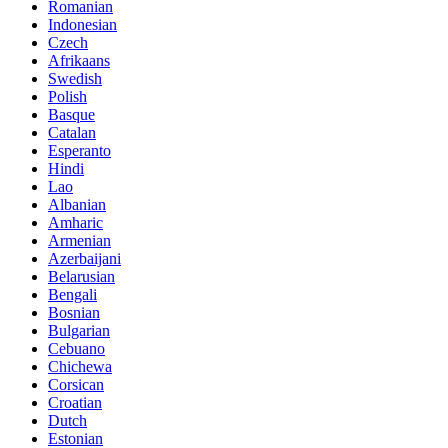
Romanian
Indonesian
Czech
Afrikaans
Swedish
Polish
Basque
Catalan
Esperanto
Hindi
Lao
Albanian
Amharic
Armenian
Azerbaijani
Belarusian
Bengali
Bosnian
Bulgarian
Cebuano
Chichewa
Corsican
Croatian
Dutch
Estonian