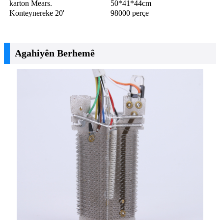
karton Mears.
50*41*44cm
Konteynereke 20'
98000 perçe
Agahiyên Berhemê