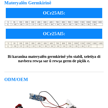
Materyalên Germkirinê
OCr25Al5:
OCr25Al5:
Bi karanîna materyalên germkirinê yên stabîl, xeletiya di
navbera rewşa sar û rewşa germ de piçûk e.
ODM/OEM