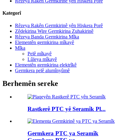
Rêzeya Rakên Germkirinê yên Hişkera Porê
Kategorî
Rêzeya Rakên Germkirinê yên Hişkera Porê
Zêdekirina Wire Germkirina Zuhakirinê
Rêzeya Banda Germkirina Mîka
Elementên germkirina mîkayê
Mîka
Pelê mîkayê
Lûleya mîkayê
Elementên germkirina elektrîkê
Germkera pelê alumînyûmê
Berhemên sereke
Rastkerê PTC yê ​​Seramîk Pl...
Germkera PTC ya Seramîk