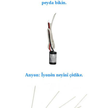
peyda bikin.
Anyon: Îyonên neyînî çêdike.