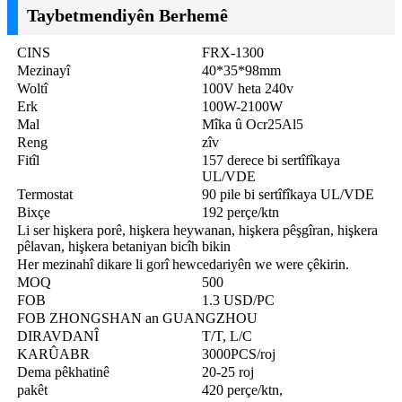
Taybetmendiyên Berhemê
CINS
FRX-1300
Mezinayî
40*35*98mm
Woltî
100V heta 240v
Erk
100W-2100W
Mal
Mîka û Ocr25Al5
Reng
zîv
Fitîl
157 derece bi sertîfîkaya
UL/VDE
Termostat
90 pile bi sertîfîkaya UL/VDE
Bixçe
192 perçe/ktn
Li ser hişkera porê, hişkera heywanan, hişkera pêşgîran, hişkera
pêlavan, hişkera betaniyan bicîh bikin
Her mezinahî dikare li gorî hewcedariyên we were çêkirin.
MOQ
500
FOB
1.3 USD/PC
FOB ZHONGSHAN an GUANGZHOU
DIRAVDANÎ
T/T, L/C
KARÛABR
3000PCS/roj
Dema pêkhatinê
20-25 roj
pakêt
420 perçe/ktn,