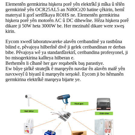
Elementên germkirina hişkera porê yên elektrîkî ji mîka û têlên
germkirinê yên OCR25AL5 an Ni80Cr20 hatine çêkirin, hemî
materyal li gorî sertîfîkaya ROHS ne. Elementên germkirina
hişkera porê yên motorên AC û DC dihewîne. Hêza hişkera porê
dikare ji 50W heta 3000W be. Her mezinahî dikare were xweş
kirin.
Eycom xwedî laboratuwareke alavên ceribandinê ya rastbûna
bilind e, pêvajoya hilberînê divê ji gelek ceribandinan re derbas
bibe. Pêvajoya wê ya standardîzekirî, ceribandina profesyonel, ji
bo misogerkirina kalîteya hilberan e.
Berhemên li cîhanê her gav reqabetêk baş parastiye.
Ew bûye şirîkê stratejîk ê marqeyên navdar ên alavên malê yên
navxweyî û biyanî û marqeyên serşokê. Eycom ji bo hêmanên
germkirina elektrîkê marqeya bijarte ye.