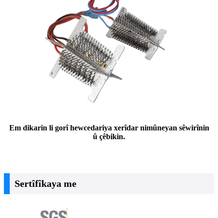
Em dikarin li gorî hewcedariya xerîdar nimûneyan sêwirînin
û çêbikin.
Sertîfîkaya me