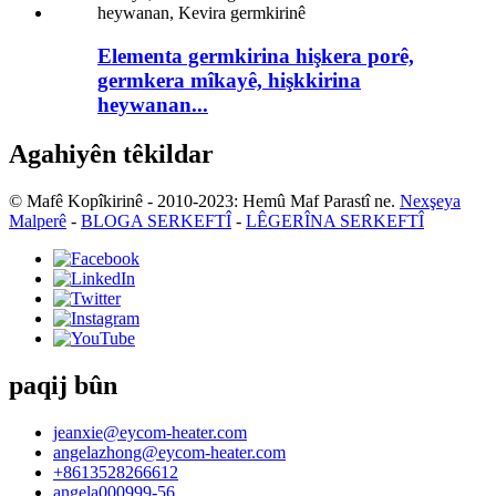
Elementa germkirina hişkera porê,
germkera mîkayê, hişkkirina
heywanan...
Agahiyên têkildar
© Mafê Kopîkirinê - 2010-2023: Hemû Maf Parastî ne.
Nexşeya
Malperê
-
BLOGA SERKEFTÎ
-
LÊGERÎNA SERKEFTÎ
paqij bûn
jeanxie@eycom-heater.com
angelazhong@eycom-heater.com
+8613528266612
angela000999-56