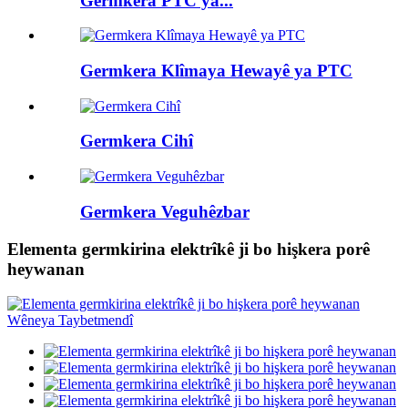
Germkera PTC ya...
Germkera Klîmaya Hewayê ya PTC
Germkera Cihî
Germkera Veguhêzbar
Elementa germkirina elektrîkê ji bo hişkera porê
heywanan