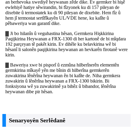
an berhevoka xwediyê heywanan zêde dike. Ev germker bi hişê
ewlehiyê hatiye sêwirandin, bi fîzyonek ku di 157 pileyan de
dixebite û termostatek ku di 90 pileyan de dixebite. Hem fîz û
hem jî termostat sertîfîkayên UL/VDE hene, ku kalîte û
pêbaweriya wan garantî dike.
▓ Ji bo hilanîn û veguhastina hêsan, Germkera Hişkkirina
Paqijkirina Heywanan a FRX-1300 di her kartonê de bi mîqdara
192 parçeyan tê pakêt kirin. Ev dihêle ku belavkirina wê bi
hêsanî li salonên paqijkirina heywanan an hevkarên firotanê were
kirin.
▓ Baweriya xwe bi pisporî û ezmûna hilberînerên elementên
germkirina mîkayê yên me bînin di hilberîna germkerên
zuwakirina lênêrîna heywanan ên bi kalîte de. Niha germkera
zuwakirin û lênêrîna heywanan a FRX-1300 bikirin. Bi
fonksiyona wê ya zuwakirinê ya bihêz û bibandor, lênêrîna
heywanan dibe pir hêsan.
Senaryoyên Serlêdanê