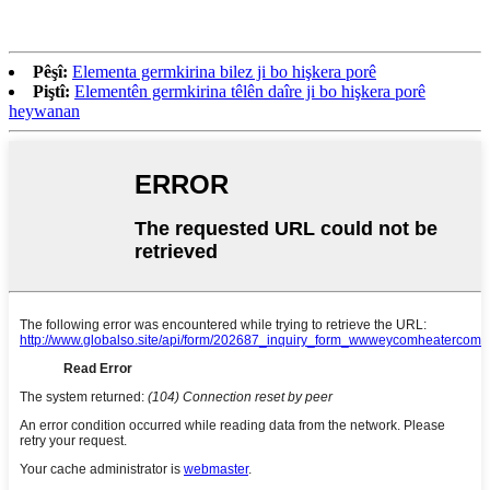
Pêşî:
Elementa germkirina bilez ji bo hişkera porê
Piştî:
Elementên germkirina têlên daîre ji bo hişkera porê
heywanan