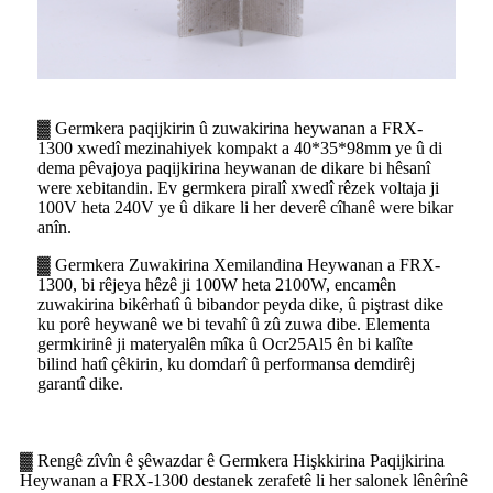
▓ Germkera paqijkirin û zuwakirina heywanan a FRX-
1300 xwedî mezinahiyek kompakt a 40*35*98mm ye û di
dema pêvajoya paqijkirina heywanan de dikare bi hêsanî
were xebitandin. Ev germkera piralî xwedî rêzek voltaja ji
100V heta 240V ye û dikare li her deverê cîhanê were bikar
anîn.
▓ Germkera Zuwakirina Xemilandina Heywanan a FRX-
1300, bi rêjeya hêzê ji 100W heta 2100W, encamên
zuwakirina bikêrhatî û bibandor peyda dike, û piştrast dike
ku porê heywanê we bi tevahî û zû zuwa dibe. Elementa
germkirinê ji materyalên mîka û Ocr25Al5 ên bi kalîte
bilind hatî çêkirin, ku domdarî û performansa demdirêj
garantî dike.
▓ Rengê zîvîn ê şêwazdar ê Germkera Hişkkirina Paqijkirina
Heywanan a FRX-1300 destanek zerafetê li her salonek lênêrînê