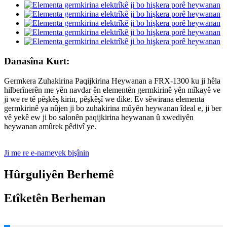
Danasîna Kurt:
Germkera Zuhakirina Paqijkirina Heywanan a FRX-1300 ku ji hêla
hilberînerên me yên navdar ên elementên germkirinê yên mîkayê ve
ji we re tê pêşkêş kirin, pêşkêşî we dike. Ev sêwirana elementa
germkirinê ya nûjen ji bo zuhakirina mûyên heywanan îdeal e, ji ber
vê yekê ew ji bo salonên paqijkirina heywanan û xwediyên
heywanan amûrek pêdivî ye.
Ji me re e-nameyek bişînin
Hûrguliyên Berhemê
Etîketên Berheman