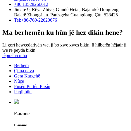
+86 13528266612
Jimare 9, Rêya Zhiye, Gundê Hetai, Bajarokê Dongfeng,
Bajarê Zhongshan. Parêzgeha Guangdong. Çîn. 528425
Tel:+86-760-22620676
Ma berhemên ku hûn jê hez dikin hene?
Li gorî hewcedariyên we, ji bo xwe xweş bikin, û hilberên hêjatir ji
we re peyda bikin.
lêpirsîna niha
Berhem
Çûna nava
Gera Kargehê
Nûçe
Pirsên Pir tên Pirsîn
Paqij bûn
E-name
E-name