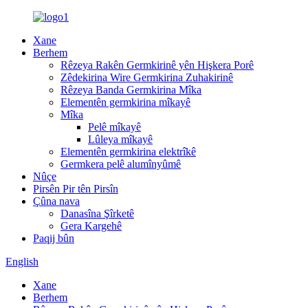
Xane
Berhem
Rêzeya Rakên Germkirinê yên Hişkera Porê
Zêdekirina Wire Germkirina Zuhakirinê
Rêzeya Banda Germkirina Mîka
Elementên germkirina mîkayê
Mîka
Pelê mîkayê
Lûleya mîkayê
Elementên germkirina elektrîkê
Germkera pelê alumînyûmê
Nûçe
Pirsên Pir tên Pirsîn
Çûna nava
Danasîna Şîrketê
Gera Kargehê
Paqij bûn
English
Xane
Berhem