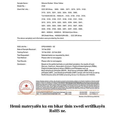
Hemû materyalên ku em bikar tînin xwedî sertîfîkayên
RoHS ne.